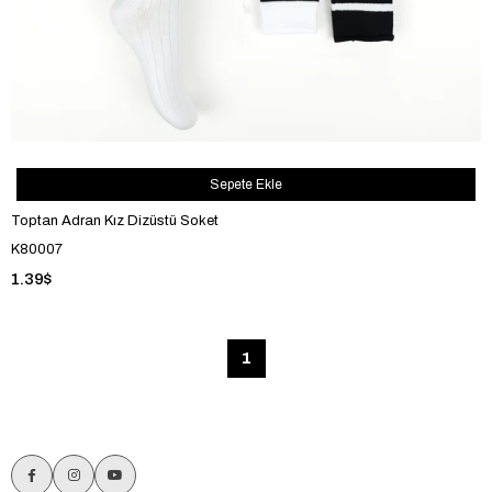
Sepete Ekle
Toptan Adran Kız Dizüstü Soket
K80007
1.39$
1