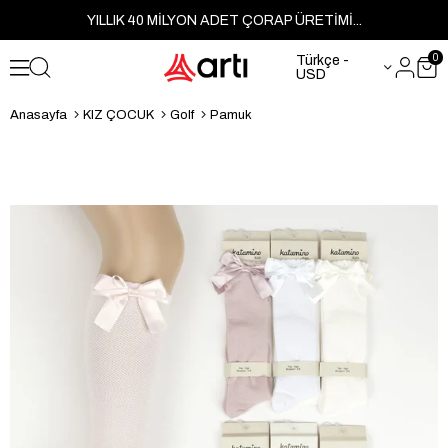
YILLIK 40 MİLYON ADET ÇORAP ÜRETİMİ...
0
Türkçe -
USD
Anasayfa
KIZ ÇOCUK
Golf
Pamuk