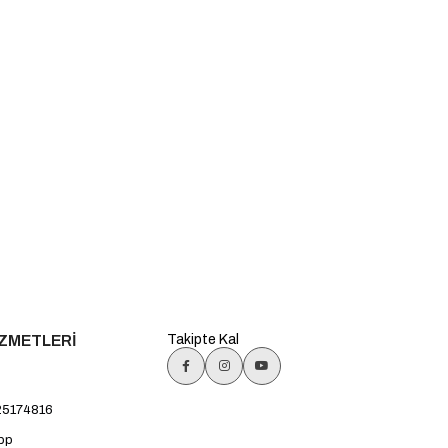
İZMETLERİ
Takipte Kal
25174816
pp