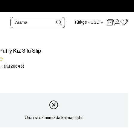
0
0
Türkçe - USD
uffy Kız 3'lü Slip
u
(K128645)
Ürün stoklarımızda kalmamıştır.