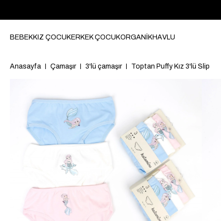
BEBEK
KIZ ÇOCUK
ERKEK ÇOCUK
ORGANİK
HAVLU
Anasayfa
Çamaşır
3'lü çamaşır
Toptan Puffy Kız 3'lü Slip