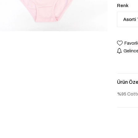
Renk
Favoril
Gelince
Ürün Özel
%95 Cott