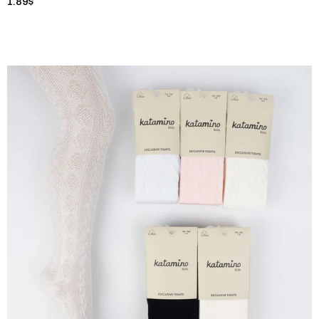
1.89$