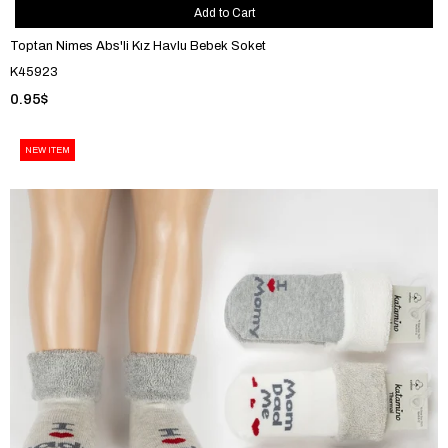
Add to Cart
Toptan Nimes Abs'li Kız Havlu Bebek Soket
K45923
0.95$
NEW ITEM