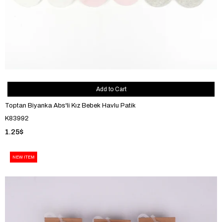
Add to Cart
Toptan Biyanka Abs'li Kız Bebek Havlu Patik
K83992
1.25$
NEW ITEM