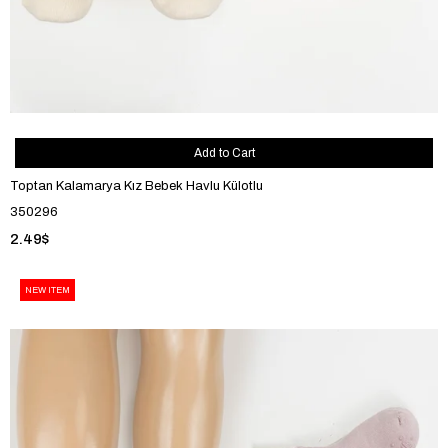
Add to Cart
Toptan Kalamarya Kız Bebek Havlu Külotlu
350296
2.49$
NEW ITEM