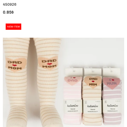
450926
0.85$
NEW ITEM