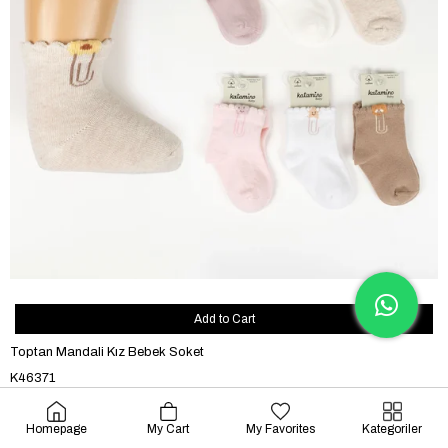
Add to Cart
Toptan Mandali Kız Bebek Soket
K46371
0.63$
Homepage
My Cart
My Favorites
Kategoriler