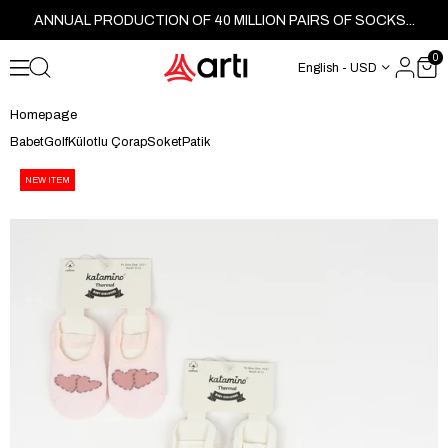
ANNUAL PRODUCTION OF 40 MILLION PAIRS OF SOCKS...
0
English - USD
Homepage
Babet
Golf
Külotlu Çorap
Soket
Patik
NEW ITEM